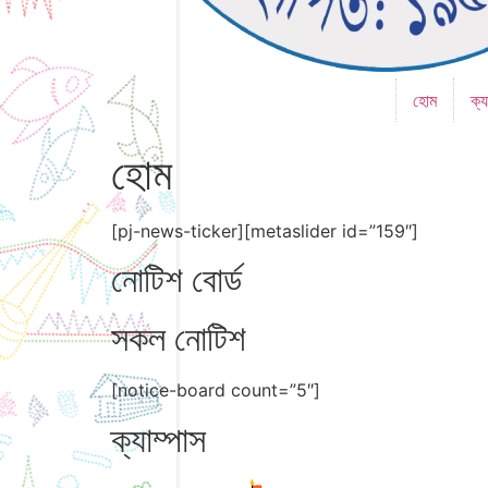
হোম
ক্য
হোম
[pj-news-ticker][metaslider id=”159″]
নোটিশ বোর্ড
সকল নোটিশ
[notice-board count=”5″]
ক্যাম্পাস