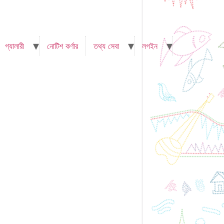
গ্যালারী
নোটিশ কর্ণার
তথ্য সেবা
লগইন