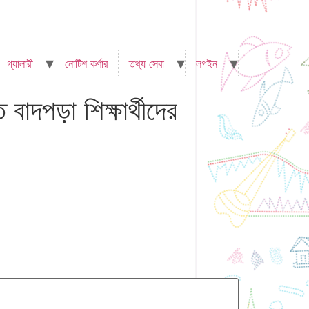
গ্যালারী
নোটিশ কর্ণার
তথ্য সেবা
লগইন
 বাদপড়া শিক্ষার্থীদের