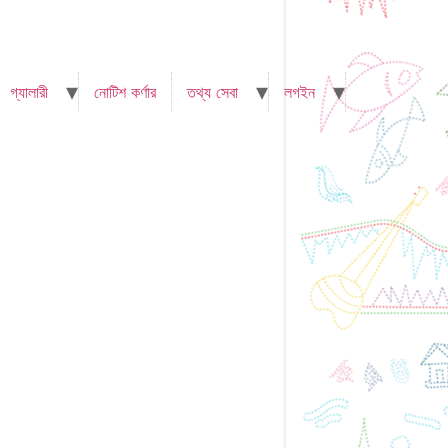
গ্যালারী
নোটিশ কর্ণার
তথ্য সেবা
লগইন