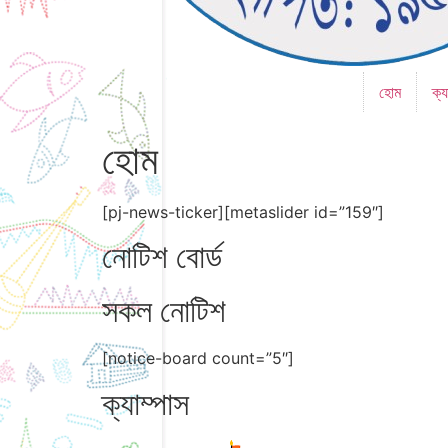
হোম
ক্য
হোম
[pj-news-ticker][metaslider id=”159″]
নোটিশ বোর্ড
সকল নোটিশ
[notice-board count=”5″]
ক্যাম্পাস