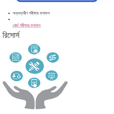
অভ্যন্তরীণ পরীক্ষার ফলাফল
বোর্ড পরীক্ষার ফলাফল
রিসোর্স