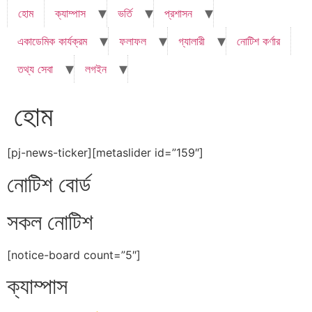
হোম
ক্যাম্পাস
ভর্তি
প্রশাসন
একাডেমিক কার্যক্রম
ফলাফল
গ্যালারী
নোটিশ কর্ণার
তথ্য সেবা
লগইন
হোম
[pj-news-ticker][metaslider id=”159″]
নোটিশ বোর্ড
সকল নোটিশ
[notice-board count=”5″]
ক্যাম্পাস