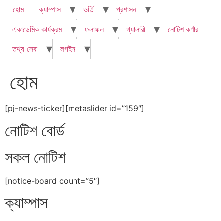
হোম
ক্যাম্পাস
ভর্তি
প্রশাসন
একাডেমিক কার্যক্রম
ফলাফল
গ্যালারী
নোটিশ কর্ণার
তথ্য সেবা
লগইন
হোম
[pj-news-ticker][metaslider id=”159″]
নোটিশ বোর্ড
সকল নোটিশ
[notice-board count=”5″]
ক্যাম্পাস