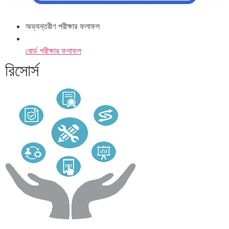
অভ্যন্তরীণ পরীক্ষার ফলাফল
বোর্ড পরীক্ষার ফলাফল
রিসোর্স