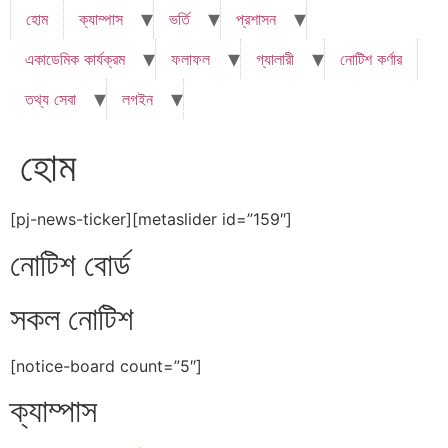
হোম
ক্যাম্পাস
ভর্তি
প্রশাসন
একাডেমিক কার্যক্রম
ফলাফল
গ্যালারী
নোটিশ কর্ণার
তথ্য সেবা
লগইন
হোম
[pj-news-ticker][metaslider id=”159″]
নোটিশ বোর্ড
সকল নোটিশ
[notice-board count=”5″]
ক্যাম্পাস