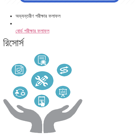
অভ্যন্তরীণ পরীক্ষার ফলাফল
বোর্ড পরীক্ষার ফলাফল
রিসোর্স