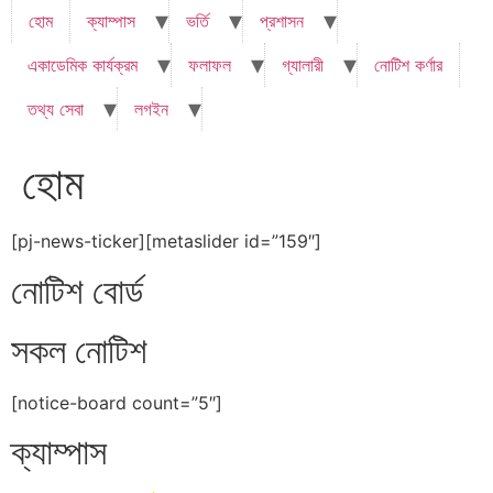
হোম
ক্যাম্পাস
ভর্তি
প্রশাসন
একাডেমিক কার্যক্রম
ফলাফল
গ্যালারী
নোটিশ কর্ণার
তথ্য সেবা
লগইন
হোম
[pj-news-ticker][metaslider id=”159″]
নোটিশ বোর্ড
সকল নোটিশ
[notice-board count=”5″]
ক্যাম্পাস