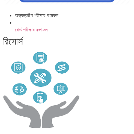
অভ্যন্তরীণ পরীক্ষার ফলাফল
বোর্ড পরীক্ষার ফলাফল
রিসোর্স