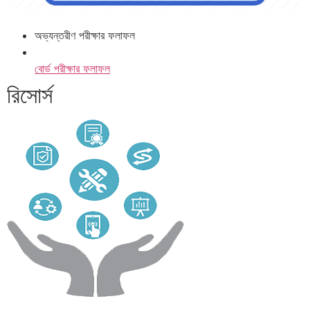
অভ্যন্তরীণ পরীক্ষার ফলাফল
বোর্ড পরীক্ষার ফলাফল
রিসোর্স