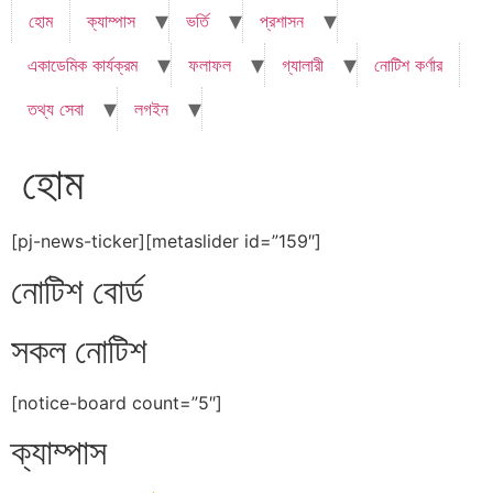
হোম
ক্যাম্পাস
ভর্তি
প্রশাসন
একাডেমিক কার্যক্রম
ফলাফল
গ্যালারী
নোটিশ কর্ণার
তথ্য সেবা
লগইন
হোম
[pj-news-ticker][metaslider id=”159″]
নোটিশ বোর্ড
সকল নোটিশ
[notice-board count=”5″]
ক্যাম্পাস