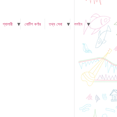
গ্যালারী
নোটিশ কর্ণার
তথ্য সেবা
লগইন