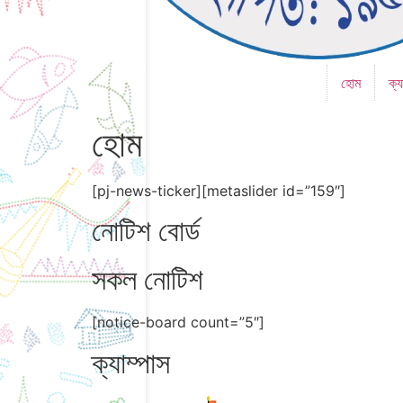
হোম
ক্য
হোম
[pj-news-ticker][metaslider id=”159″]
নোটিশ বোর্ড
সকল নোটিশ
[notice-board count=”5″]
ক্যাম্পাস