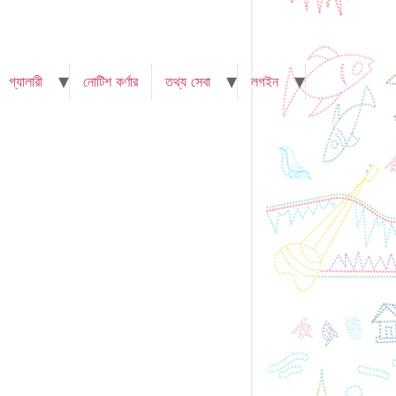
গ্যালারী
নোটিশ কর্ণার
তথ্য সেবা
লগইন