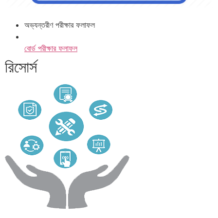
অভ্যন্তরীণ পরীক্ষার ফলাফল
বোর্ড পরীক্ষার ফলাফল
রিসোর্স