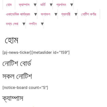
হোম
ক্যাম্পাস
ভর্তি
প্রশাসন
একাডেমিক কার্যক্রম
ফলাফল
গ্যালারী
নোটিশ কর্ণার
তথ্য সেবা
লগইন
হোম
[pj-news-ticker][metaslider id=”159″]
নোটিশ বোর্ড
সকল নোটিশ
[notice-board count=”5″]
ক্যাম্পাস