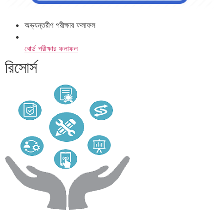
অভ্যন্তরীণ পরীক্ষার ফলাফল
বোর্ড পরীক্ষার ফলাফল
রিসোর্স