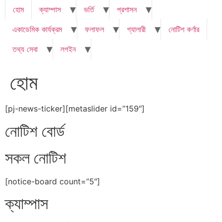
হোম
ক্যাম্পাস
ভর্তি
প্রশাসন
একাডেমিক কার্যক্রম
ফলাফল
গ্যালারী
নোটিশ কর্ণার
তথ্য সেবা
লগইন
হোম
[pj-news-ticker][metaslider id=”159″]
নোটিশ বোর্ড
সকল নোটিশ
[notice-board count=”5″]
ক্যাম্পাস