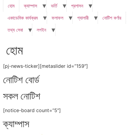
হোম
ক্যাম্পাস
ভর্তি
প্রশাসন
একাডেমিক কার্যক্রম
ফলাফল
গ্যালারী
নোটিশ কর্ণার
তথ্য সেবা
লগইন
হোম
[pj-news-ticker][metaslider id=”159″]
নোটিশ বোর্ড
সকল নোটিশ
[notice-board count=”5″]
ক্যাম্পাস