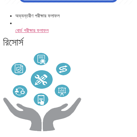
অভ্যন্তরীণ পরীক্ষার ফলাফল
বোর্ড পরীক্ষার ফলাফল
রিসোর্স