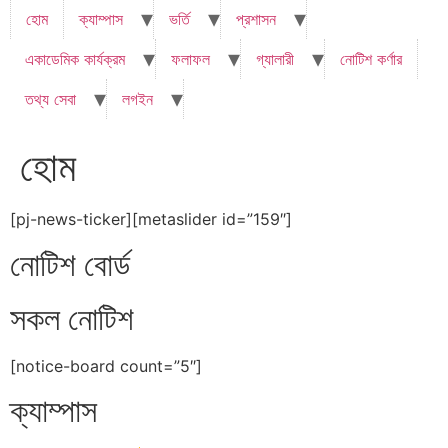
হোম
ক্যাম্পাস
ভর্তি
প্রশাসন
একাডেমিক কার্যক্রম
ফলাফল
গ্যালারী
নোটিশ কর্ণার
তথ্য সেবা
লগইন
হোম
[pj-news-ticker][metaslider id=”159″]
নোটিশ বোর্ড
সকল নোটিশ
[notice-board count=”5″]
ক্যাম্পাস