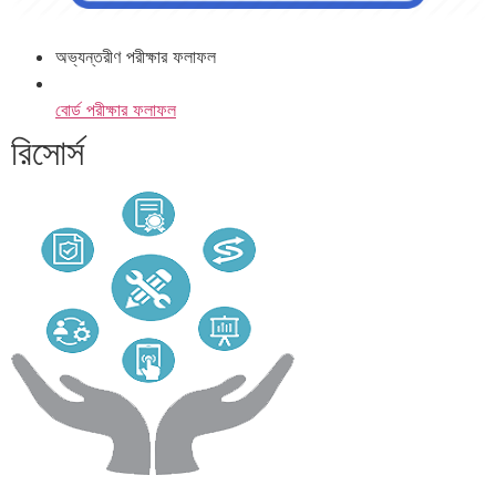
অভ্যন্তরীণ পরীক্ষার ফলাফল
বোর্ড পরীক্ষার ফলাফল
রিসোর্স