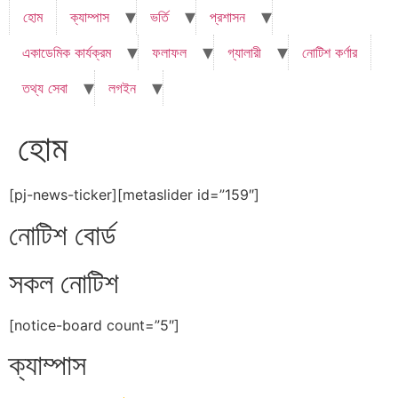
হোম
ক্যাম্পাস
ভর্তি
প্রশাসন
একাডেমিক কার্যক্রম
ফলাফল
গ্যালারী
নোটিশ কর্ণার
তথ্য সেবা
লগইন
হোম
[pj-news-ticker][metaslider id=”159″]
নোটিশ বোর্ড
সকল নোটিশ
[notice-board count=”5″]
ক্যাম্পাস