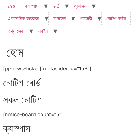
হোম
ক্যাম্পাস
ভর্তি
প্রশাসন
একাডেমিক কার্যক্রম
ফলাফল
গ্যালারী
নোটিশ কর্ণার
তথ্য সেবা
লগইন
হোম
[pj-news-ticker][metaslider id=”159″]
নোটিশ বোর্ড
সকল নোটিশ
[notice-board count=”5″]
ক্যাম্পাস