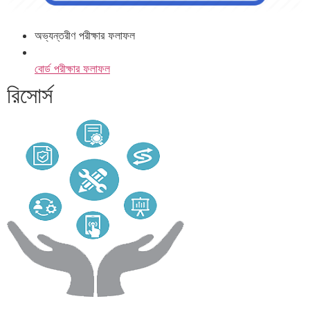
অভ্যন্তরীণ পরীক্ষার ফলাফল
বোর্ড পরীক্ষার ফলাফল
রিসোর্স