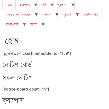
হোম
ক্যাম্পাস
ভর্তি
প্রশাসন
একাডেমিক কার্যক্রম
ফলাফল
গ্যালারী
নোটিশ কর্ণার
তথ্য সেবা
লগইন
হোম
[pj-news-ticker][metaslider id=”159″]
নোটিশ বোর্ড
সকল নোটিশ
[notice-board count=”5″]
ক্যাম্পাস