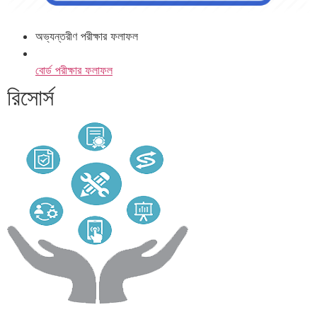
অভ্যন্তরীণ পরীক্ষার ফলাফল
বোর্ড পরীক্ষার ফলাফল
রিসোর্স