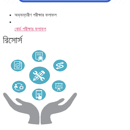
অভ্যন্তরীণ পরীক্ষার ফলাফল
বোর্ড পরীক্ষার ফলাফল
রিসোর্স