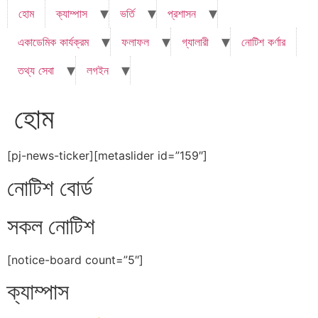
হোম
ক্যাম্পাস
ভর্তি
প্রশাসন
একাডেমিক কার্যক্রম
ফলাফল
গ্যালারী
নোটিশ কর্ণার
তথ্য সেবা
লগইন
হোম
[pj-news-ticker][metaslider id=”159″]
নোটিশ বোর্ড
সকল নোটিশ
[notice-board count=”5″]
ক্যাম্পাস