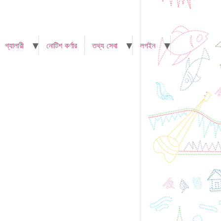
গ্যালারী
নোটিশ কর্ণার
তথ্য সেবা
লগইন