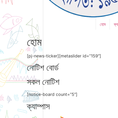
হোম
ক্য
হোম
[pj-news-ticker][metaslider id=”159″]
নোটিশ বোর্ড
সকল নোটিশ
[notice-board count=”5″]
ক্যাম্পাস