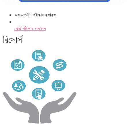
অভ্যন্তরীণ পরীক্ষার ফলাফল
বোর্ড পরীক্ষার ফলাফল
রিসোর্স