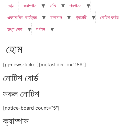
হোম
ক্যাম্পাস
ভর্তি
প্রশাসন
একাডেমিক কার্যক্রম
ফলাফল
গ্যালারী
নোটিশ কর্ণার
তথ্য সেবা
লগইন
হোম
[pj-news-ticker][metaslider id=”159″]
নোটিশ বোর্ড
সকল নোটিশ
[notice-board count=”5″]
ক্যাম্পাস