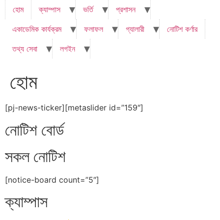
হোম
ক্যাম্পাস
ভর্তি
প্রশাসন
একাডেমিক কার্যক্রম
ফলাফল
গ্যালারী
নোটিশ কর্ণার
তথ্য সেবা
লগইন
হোম
[pj-news-ticker][metaslider id=”159″]
নোটিশ বোর্ড
সকল নোটিশ
[notice-board count=”5″]
ক্যাম্পাস