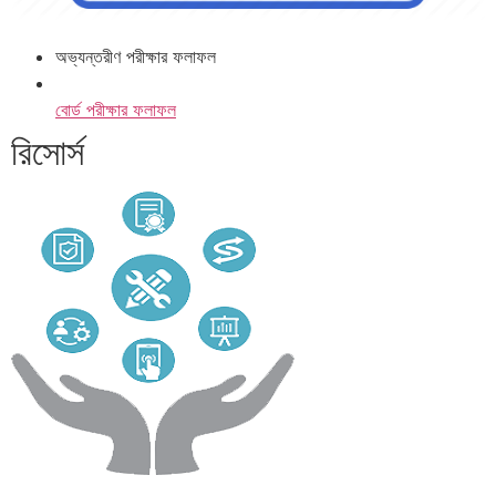
অভ্যন্তরীণ পরীক্ষার ফলাফল
বোর্ড পরীক্ষার ফলাফল
রিসোর্স